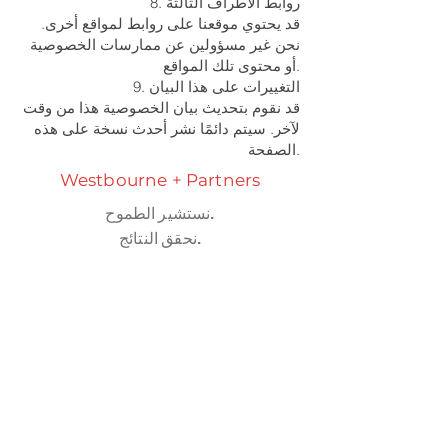
8. روابط الأطراف الثالثة
قد يحتوي موقعنا على روابط لمواقع أخرى.
نحن غير مسؤولين عن ممارسات الخصوصية
أو محتوى تلك المواقع.
9. التغييرات على هذا البيان
قد نقوم بتحديث بيان الخصوصية هذا من وقت
لآخر. سيتم دائمًا نشر أحدث نسخة على هذه
الصفحة.
Westbourne + Partners
نستشير الطموح.
نحقق النتائج.
الخدمات
القدرات >
الصناعات >
رؤى ويستبورن
وجهات نظر ومنشورات >
من نحن
عن مجموعة ويستبورن >
لماذا نحن >